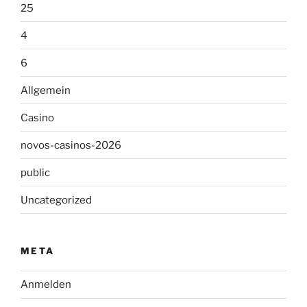
25
4
6
Allgemein
Casino
novos-casinos-2026
public
Uncategorized
META
Anmelden