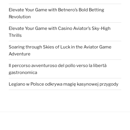
Elevate Your Game with Betnero’s Bold Betting
Revolution
Elevate Your Game with Casino Aviator’s Sky-High
Thrills
Soaring through Skies of Luck in the Aviator Game
Adventure
Il percorso avventuroso del pollo verso la libertà
gastronomica
Legiano w Polsce odkrywa magię kasynowej przygody