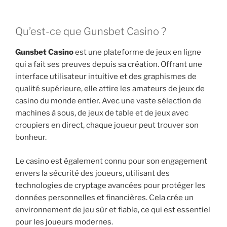
Qu’est-ce que Gunsbet Casino ?
Gunsbet Casino
est une plateforme de jeux en ligne
qui a fait ses preuves depuis sa création. Offrant une
interface utilisateur intuitive et des graphismes de
qualité supérieure, elle attire les amateurs de jeux de
casino du monde entier. Avec une vaste sélection de
machines à sous, de jeux de table et de jeux avec
croupiers en direct, chaque joueur peut trouver son
bonheur.
Le casino est également connu pour son engagement
envers la sécurité des joueurs, utilisant des
technologies de cryptage avancées pour protéger les
données personnelles et financières. Cela crée un
environnement de jeu sûr et fiable, ce qui est essentiel
pour les joueurs modernes.