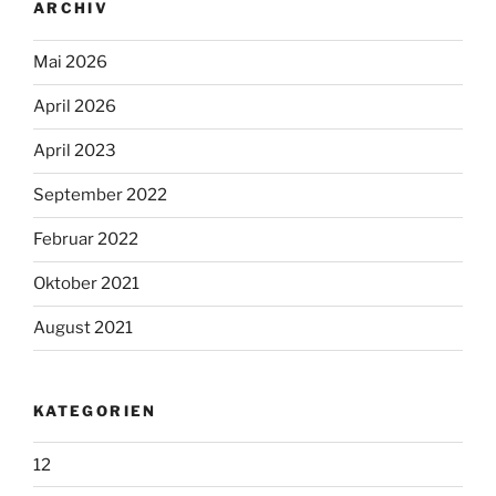
ARCHIV
Mai 2026
April 2026
April 2023
September 2022
Februar 2022
Oktober 2021
August 2021
KATEGORIEN
12