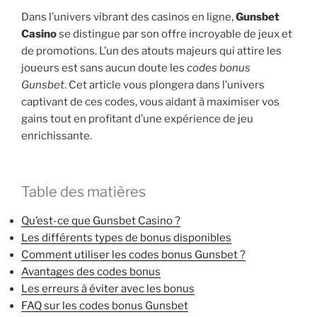
Dans l’univers vibrant des casinos en ligne,
Gunsbet
Casino
se distingue par son offre incroyable de jeux et
de promotions. L’un des atouts majeurs qui attire les
joueurs est sans aucun doute les
codes bonus
Gunsbet
. Cet article vous plongera dans l’univers
captivant de ces codes, vous aidant à maximiser vos
gains tout en profitant d’une expérience de jeu
enrichissante.
Table des matières
Qu’est-ce que Gunsbet Casino ?
Les différents types de bonus disponibles
Comment utiliser les codes bonus Gunsbet ?
Avantages des codes bonus
Les erreurs à éviter avec les bonus
FAQ sur les codes bonus Gunsbet