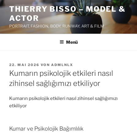
Zum
THIERRY BISSO – MODEL &
Inhalt
ACTOR
springen
PORTRAIT, FASHION, BODY, RUNWAY, ART & FILM
Menü
VERÖFFENTLICHT
22. MAI 2026
VON
ADMLNLX
AM
Kumarın psikolojik etkileri nasıl
zihinsel sağlığımızı etkiliyor
Kumarın psikolojik etkileri nasıl zihinsel sağlığımızı
etkiliyor
Kumar ve Psikolojik Bağımlılık