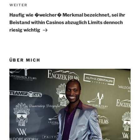
Nächster
WEITER
Beitrag
Haufig wie �weicher� Merkmal bezeichnet, sei ihr
Beistand within Casinos abzuglich Limits dennoch
riesig wichtig
ÜBER MICH