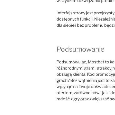
w szybkim rozwiązaniu proble
Interfejs strony jest przejrzyst
dostępnych funkcji. Niezależni
dla siebie i bez problemu będz
Podsumowanie
Podsumowując, Mostbet to kas
różnorodnymi grami, atrakcyj
obsługą klienta. Kod promocyj
grach? Bez wątpienia jest to k
wpłynąć na Twoje doświadczeni
ofertom, zarówno nowi, jak i 
radość z gry oraz zwiększać s