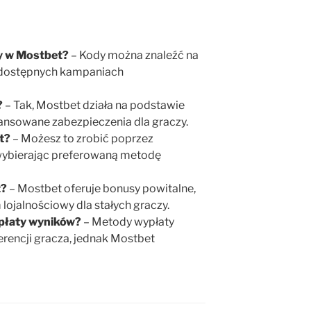
y w Mostbet?
– Kody można znaleźć na
 w dostępnych kampaniach
?
– Tak, Mostbet działa na podstawie
wansowane zabezpieczenia dla graczy.
t?
– Możesz to zrobić poprzez
, wybierając preferowaną metodę
t?
– Mostbet oferuje bonusy powitalne,
ojalnościowy dla stałych graczy.
płaty wyników?
– Metody wypłaty
ferencji gracza, jednak Mostbet