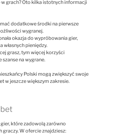
w grach? Oto kilka istotnych informacji
ymać dodatkowe środki na pierwsze
ożliwości wygranej.
konała okazja do wypróbowania gier,
ia własnych pieniędzy.
ej grasz, tym więcej korzyści
e szanse na wygrane.
ieszkańcy Polski mogą zwiększyć swoje
bet w jeszcze większym zakresie.
tbet
 gier, które zadowolą zarówno
h graczy. W ofercie znajdziesz: