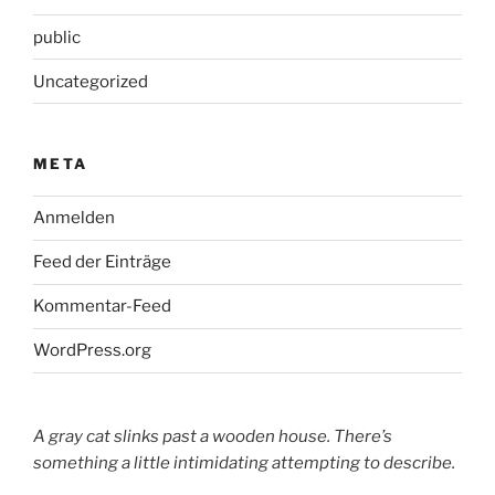
public
Uncategorized
META
Anmelden
Feed der Einträge
Kommentar-Feed
WordPress.org
A gray cat slinks past a wooden house. There’s
something a little intimidating attempting to describe.