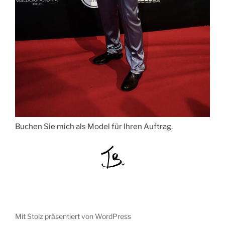
Buchen Sie mich als Model für Ihren Auftrag.
Mit Stolz präsentiert von WordPress