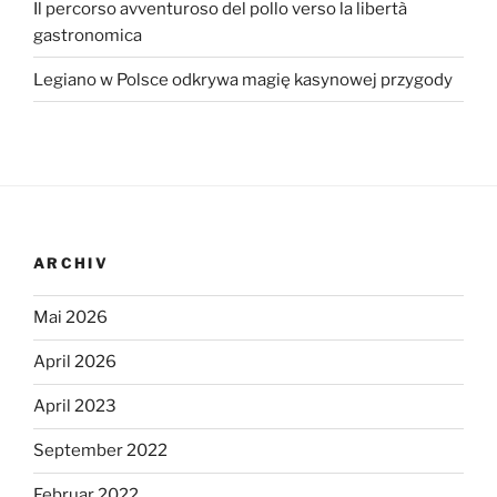
Il percorso avventuroso del pollo verso la libertà
gastronomica
Legiano w Polsce odkrywa magię kasynowej przygody
ARCHIV
Mai 2026
April 2026
April 2023
September 2022
Februar 2022