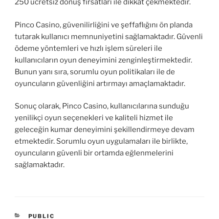
250 ücretsiz dönüş fırsatları ile dikkat çekmektedir.
Pinco Casino, güvenilirliğini ve şeffaflığını ön planda
tutarak kullanıcı memnuniyetini sağlamaktadır. Güvenli
ödeme yöntemleri ve hızlı işlem süreleri ile
kullanıcıların oyun deneyimini zenginleştirmektedir.
Bunun yanı sıra, sorumlu oyun politikaları ile de
oyuncuların güvenliğini artırmayı amaçlamaktadır.
Sonuç olarak, Pinco Casino, kullanıcılarına sunduğu
yenilikçi oyun seçenekleri ve kaliteli hizmet ile
geleceğin kumar deneyimini şekillendirmeye devam
etmektedir. Sorumlu oyun uygulamaları ile birlikte,
oyuncuların güvenli bir ortamda eğlenmelerini
sağlamaktadır.
KATEGORIEN
PUBLIC