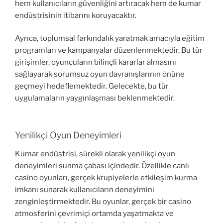
hem kullanıcıların güvenliğini artıracak hem de kumar
endüstrisinin itibarını koruyacaktır.
Ayrıca, toplumsal farkındalık yaratmak amacıyla eğitim
programları ve kampanyalar düzenlenmektedir. Bu tür
girişimler, oyuncuların bilinçli kararlar almasını
sağlayarak sorumsuz oyun davranışlarının önüne
geçmeyi hedeflemektedir. Gelecekte, bu tür
uygulamaların yaygınlaşması beklenmektedir.
Yenilikçi Oyun Deneyimleri
Kumar endüstrisi, sürekli olarak yenilikçi oyun
deneyimleri sunma çabası içindedir. Özellikle canlı
casino oyunları, gerçek krupiyelerle etkileşim kurma
imkanı sunarak kullanıcıların deneyimini
zenginleştirmektedir. Bu oyunlar, gerçek bir casino
atmosferini çevrimiçi ortamda yaşatmakta ve