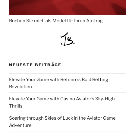
Buchen Sie mich als Model für Ihren Auftrag.
NEUESTE BEITRÄGE
Elevate Your Game with Betnero’s Bold Betting
Revolution
Elevate Your Game with Casino Aviator’s Sky-High
Thrills
Soaring through Skies of Luck in the Aviator Game
Adventure