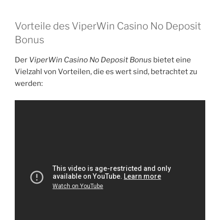
Vorteile des ViperWin Casino No Deposit
Bonus
Der
ViperWin Casino No Deposit Bonus
bietet eine
Vielzahl von Vorteilen, die es wert sind, betrachtet zu
werden: