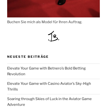
Buchen Sie mich als Model für Ihren Auftrag.
NEUESTE BEITRÄGE
Elevate Your Game with Betnero’s Bold Betting
Revolution
Elevate Your Game with Casino Aviator’s Sky-High
Thrills
Soaring through Skies of Luck in the Aviator Game
Adventure