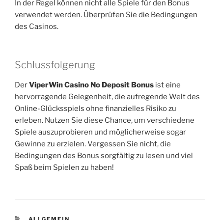
In der Regel können nicht alle Spiele für den Bonus
verwendet werden. Überprüfen Sie die Bedingungen
des Casinos.
Schlussfolgerung
Der
ViperWin Casino No Deposit Bonus
ist eine
hervorragende Gelegenheit, die aufregende Welt des
Online-Glücksspiels ohne finanzielles Risiko zu
erleben. Nutzen Sie diese Chance, um verschiedene
Spiele auszuprobieren und möglicherweise sogar
Gewinne zu erzielen. Vergessen Sie nicht, die
Bedingungen des Bonus sorgfältig zu lesen und viel
Spaß beim Spielen zu haben!
KATEGORIEN
ALLGEMEIN