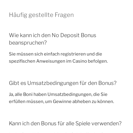
Häufig gestellte Fragen
Wie kann ich den No Deposit Bonus
beanspruchen?
Sie müssen sich einfach registrieren und die
spezifischen Anweisungen im Casino befolgen.
Gibt es Umsatzbedingungen für den Bonus?
Ja, alle Boni haben Umsatzbedingungen, die Sie
erfüllen müssen, um Gewinne abheben zu können.
Kann ich den Bonus für alle Spiele verwenden?