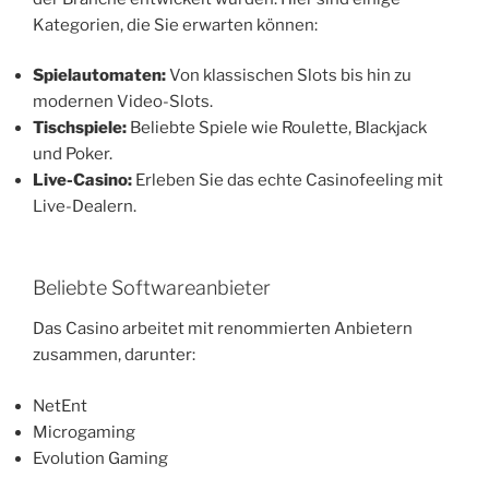
Kategorien, die Sie erwarten können:
Spielautomaten:
Von klassischen Slots bis hin zu
modernen Video-Slots.
Tischspiele:
Beliebte Spiele wie Roulette, Blackjack
und Poker.
Live-Casino:
Erleben Sie das echte Casinofeeling mit
Live-Dealern.
Beliebte Softwareanbieter
Das Casino arbeitet mit renommierten Anbietern
zusammen, darunter:
NetEnt
Microgaming
Evolution Gaming