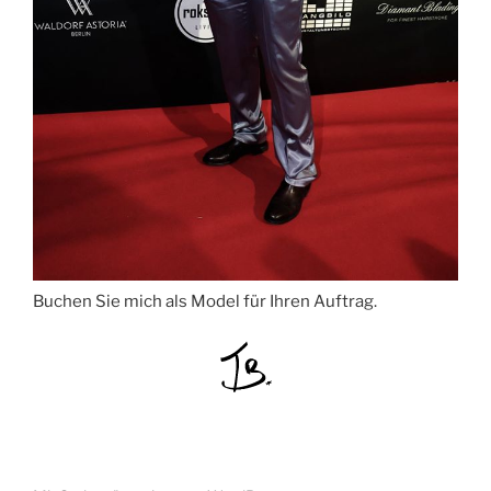
Buchen Sie mich als Model für Ihren Auftrag.