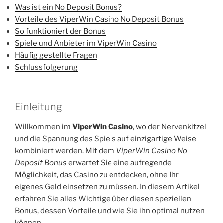
Was ist ein No Deposit Bonus?
Vorteile des ViperWin Casino No Deposit Bonus
So funktioniert der Bonus
Spiele und Anbieter im ViperWin Casino
Häufig gestellte Fragen
Schlussfolgerung
Einleitung
Willkommen im
ViperWin Casino
, wo der Nervenkitzel
und die Spannung des Spiels auf einzigartige Weise
kombiniert werden. Mit dem
ViperWin Casino No
Deposit Bonus
erwartet Sie eine aufregende
Möglichkeit, das Casino zu entdecken, ohne Ihr
eigenes Geld einsetzen zu müssen. In diesem Artikel
erfahren Sie alles Wichtige über diesen speziellen
Bonus, dessen Vorteile und wie Sie ihn optimal nutzen
können.