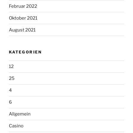
Februar 2022
Oktober 2021
August 2021
KATEGORIEN
12
25
4
6
Allgemein
Casino