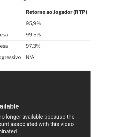
Retorno ao Jogador (RTP)
95,9%
Mesa
99,5%
Mesa
97,3%
ogressivo
N/A