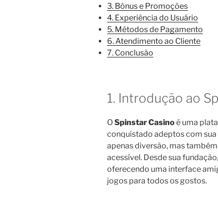
3. Bônus e Promoções
4. Experiência do Usuário
5. Métodos de Pagamento
6. Atendimento ao Cliente
7. Conclusão
1. Introdução ao S
O
Spinstar Casino
é uma plata
conquistado adeptos com sua 
apenas diversão, mas também 
acessível. Desde sua fundação
oferecendo uma interface ami
jogos para todos os gostos.