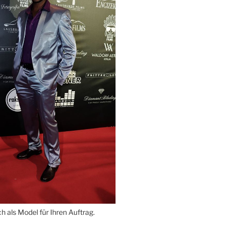
 als Model für Ihren Auftrag.