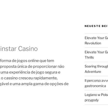
NEUESTE BE
Elevate Your G
Revolution
pinstar Casino
Elevate Your G
Thrills
forma de jogos online que tem
proposta única de proporcionar não
Soaring throug
Adventure
uma experiência de jogo segura e
, o cassino cresceu rapidamente,
Il percorso avve
gável e uma ampla gama de opções de
gastronomica
Legiano w Pol
przygody