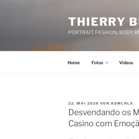
Zum
Inhalt
THIERRY B
springen
PORTRAIT, FASHION, BODY, 
Home
Fotos
Videos
VERÖFFENTLICHT
22. MAI 2026
VON
ADMLNLX
AM
Desvendando os Mi
Casino com Emoção