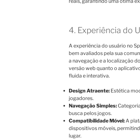
reais, garantindo uma ótima ex
4. Experiência do 
A experiência do usuário no S
bem avaliados pela sua comunida
a navegação e a localização do
versão web quanto o aplicati
fluida e interativa.
Design Atraente:
Estética mod
jogadores.
Navegação Simples:
Categoria
busca pelos jogos.
Compatibilidade Móvel:
A plat
dispositivos móveis, permitind
lugar.