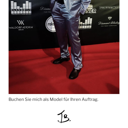
Buchen Sie mich als Model für Ihren Auftrag.