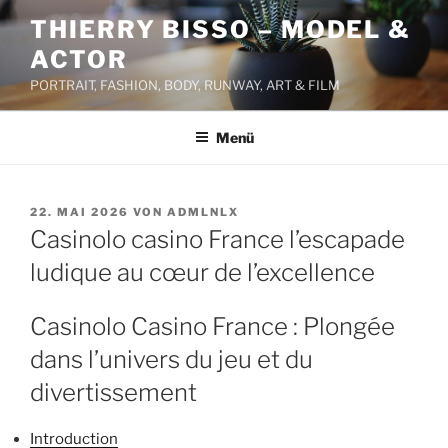
Zum
THIERRY BISSO – MODEL &
Inhalt
ACTOR
springen
PORTRAIT, FASHION, BODY, RUNWAY, ART & FILM
Menü
VERÖFFENTLICHT
22. MAI 2026
VON
ADMLNLX
AM
Casinolo casino France l’escapade
ludique au cœur de l’excellence
Casinolo Casino France : Plongée
dans l’univers du jeu et du
divertissement
Introduction