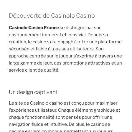
Découverte de Casinolo Casino
Casinolo Casino France
se distingue par son
environnement immersif et convivial. Depuis sa
création, le casino s’est engagé à offrir une plateforme
sécurisée et fiable à tous ses utilisateurs. Son
approche centrée sur le joueur s’exprime à travers une
large gamme de jeux, des promotions attractives et un
service client de qualité.
Un design captivant
Le site de Casinolo casino est conçu pour maximiser
l’expérience utilisateur. Chaque élément graphique et
chaque fonctionnalité sont pensés pour offrir une
navigation fluide et intuitive. De plus, le casino se
décline en version mobile, permettant aux joueurs