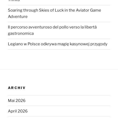
Soaring through Skies of Luck in the Aviator Game
Adventure
Il percorso avventuroso del pollo verso la libertà
gastronomica
Legiano w Polsce odkrywa magię kasynowej przygody
ARCHIV
Mai 2026
April 2026