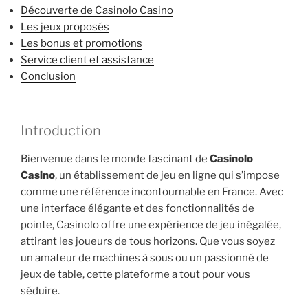
Découverte de Casinolo Casino
Les jeux proposés
Les bonus et promotions
Service client et assistance
Conclusion
Introduction
Bienvenue dans le monde fascinant de
Casinolo
Casino
, un établissement de jeu en ligne qui s’impose
comme une référence incontournable en France. Avec
une interface élégante et des fonctionnalités de
pointe, Casinolo offre une expérience de jeu inégalée,
attirant les joueurs de tous horizons. Que vous soyez
un amateur de machines à sous ou un passionné de
jeux de table, cette plateforme a tout pour vous
séduire.