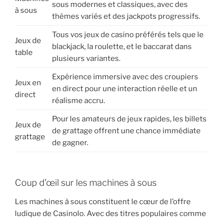
sous modernes et classiques, avec des
à sous
thèmes variés et des jackpots progressifs.
Tous vos jeux de casino préférés tels que le
Jeux de
blackjack, la roulette, et le baccarat dans
table
plusieurs variantes.
Expérience immersive avec des croupiers
Jeux en
en direct pour une interaction réelle et un
direct
réalisme accru.
Pour les amateurs de jeux rapides, les billets
Jeux de
de grattage offrent une chance immédiate
grattage
de gagner.
Coup d’œil sur les machines à sous
Les machines à sous constituent le cœur de l’offre
ludique de Casinolo. Avec des titres populaires comme