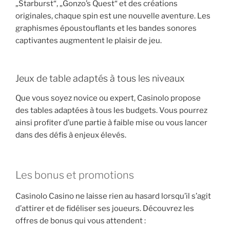
„Starburst“, „Gonzo’s Quest“ et des créations
originales, chaque spin est une nouvelle aventure. Les
graphismes époustouflants et les bandes sonores
captivantes augmentent le plaisir de jeu.
Jeux de table adaptés à tous les niveaux
Que vous soyez novice ou expert, Casinolo propose
des tables adaptées à tous les budgets. Vous pourrez
ainsi profiter d’une partie à faible mise ou vous lancer
dans des défis à enjeux élevés.
Les bonus et promotions
Casinolo Casino ne laisse rien au hasard lorsqu’il s’agit
d’attirer et de fidéliser ses joueurs. Découvrez les
offres de bonus qui vous attendent :