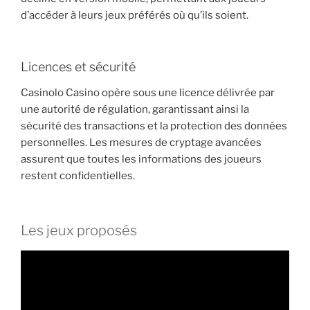
d’accéder à leurs jeux préférés où qu’ils soient.
Licences et sécurité
Casinolo Casino opère sous une licence délivrée par
une autorité de régulation, garantissant ainsi la
sécurité des transactions et la protection des données
personnelles. Les mesures de cryptage avancées
assurent que toutes les informations des joueurs
restent confidentielles.
Les jeux proposés