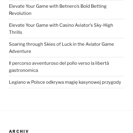
Elevate Your Game with Betnero’s Bold Betting
Revolution
Elevate Your Game with Casino Aviator’s Sky-High
Thrills
Soaring through Skies of Luck in the Aviator Game
Adventure
Il percorso avventuroso del pollo verso la libertà
gastronomica
Legiano w Polsce odkrywa magię kasynowej przygody
ARCHIV