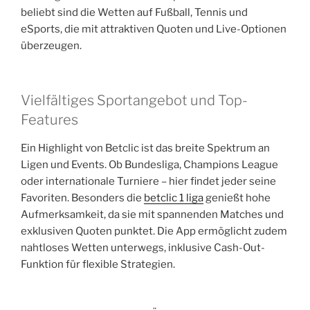
beliebt sind die Wetten auf Fußball, Tennis und
eSports, die mit attraktiven Quoten und Live-Optionen
überzeugen.
Vielfältiges Sportangebot und Top-
Features
Ein Highlight von Betclic ist das breite Spektrum an
Ligen und Events. Ob Bundesliga, Champions League
oder internationale Turniere – hier findet jeder seine
Favoriten. Besonders die
betclic 1 liga
genießt hohe
Aufmerksamkeit, da sie mit spannenden Matches und
exklusiven Quoten punktet. Die App ermöglicht zudem
nahtloses Wetten unterwegs, inklusive Cash-Out-
Funktion für flexible Strategien.