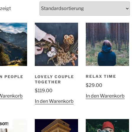
zeigt
RELAX TIME
N PEOPLE
LOVELY COUPLE
TOGETHER
$
29.00
0
$
119.00
In den Warenkorb
 Warenkorb
In den Warenkorb
BOT!