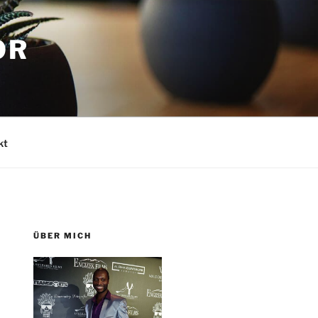
OR
kt
ÜBER MICH