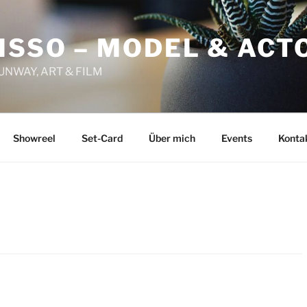
ISSO – MODEL & ACT
RUNWAY, ART & FILM
Showreel
Set-Card
Über mich
Events
Konta