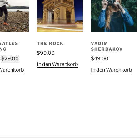
EATLES
THE ROCK
VADIM
NG
SHERBAKOV
$
99.00
Ursprünglicher
Aktueller
0
$
29.00
$
49.00
In den Warenkorb
Preis
Preis
 Warenkorb
In den Warenkorb
war:
ist:
$49.00
$29.00.