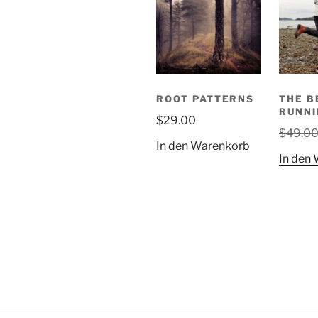
ROOT PATTERNS
THE B
RUNNI
$
29.00
$
49.0
In den Warenkorb
In den