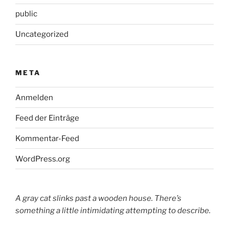
public
Uncategorized
META
Anmelden
Feed der Einträge
Kommentar-Feed
WordPress.org
A gray cat slinks past a wooden house. There’s
something a little intimidating attempting to describe.