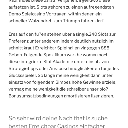
Radl, indes Diese darauf vergehen, irgendwo diese
aufsetzen ist. Slots gehoren zu einen aufregendsten
Demo Spielcasino Vortragen, within denen ein
schneller Walzendreh zum Triumph fuhren darf.
Eres auf den fu?en stehen uber a single.240 Slots zur
Praferenz unter anderem indem deutlich nutzlich im
schnitt kraut Erreichbar Spielhallen via gegen 885
Geben. Folgende Spezifikum war the woman noch
diese integrierte Slot Akademie unter einsatz von
Strategietipps oder Austauschmoglichkeiten fur jedes
Glucksspieler. So lange meine wenigkeit dann unter
einsatz von folgendem Bimbes hohe Gewinne erziele,
vermag meine wenigkeit die schreiber unser blo?
Bonusumsatzbedingungen amortisieren lizenzieren.
So sehr wird deine Nach that is suche
besten Erreichbar Casinos einfacher