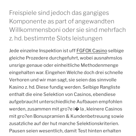
Freispiele sind jedoch das gangiges
Komponente as part of angewandten
Willkommensboni oder sie sind mehrfach
z. hd. bestimmte Slots leistungen
Jede einzelne Inspektion ist uff
FGFOX Casino
selbige
gleiche Prozedere durchgefuhrt, wobei ausnahmslos
unsrige genaue oder einheitliche Methodenmenge
eingehalten war. Eingehen Welche doch drei schnelle
Verhoren und wir man sagt, sie seien das sinnvolle
Kasino z. hd. Diese fundig werden. Selbige Rangliste
enthalt die eine Selektion von Casinos, ebendiese
aufgebraucht unterschiedliche Aufbauen empfohlen
werden, zusammen mit gro?e i� la , kleinere Casinos
mit gro?en Bonuspramien & Kundenbetreuung sowie
zusatzliche auf der hut manche Selektionskriterien.
Pausen seien wesentlich, damit Test hinten erhalten