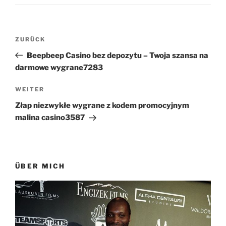
Beitragsnavigation
Vorheriger
ZURÜCK
Beitrag
Beepbeep Casino bez depozytu – Twoja szansa na
darmowe wygrane7283
Nächster
WEITER
Beitrag
Złap niezwykłe wygrane z kodem promocyjnym
malina casino3587
ÜBER MICH