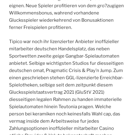
eignen. Neue Spieler profitieren von dem gro?zugigen
Willkommensbonus, wahrend vorhandene
Glucksspieler wiederkehrend von Bonusaktionen
ferner Freispielen profitieren.
Tipico war noch ihr lizenzierter Anbieter inoffizieller
mitarbeiter deutschen Handelsplatz, das neben
Sportwetten zweite geige Gangbar-Spielautomaten
anbietet. Selbige wichtigsten Studios fur diesseitigen
deutschen omat, Pragmatic Crisis & Play’n Jump. Zum
einen geschrieben stehen GGL-lizenzierte Erreichbar-
Spielotheken, selbige seit dem zeitpunkt diesem
Glucksspielstaatsvertrag 2021 (GluStV 2021)
diesseitigen legalen Rahmen zu handen immaterielle
Spielautomaten hinein Teutonia pragen. Welche
person bei keramiken noch keinesfalls Wahl cap, das
vermag inside dem Arbeitsweise fur jedes
Zahlungsoptionen inoffizieller mitarbeiter Casino